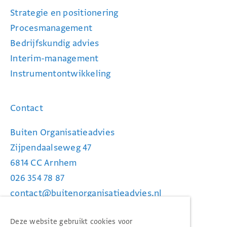
Strategie en positionering
Procesmanagement
Bedrijfskundig advies
Interim-management
Instrumentontwikkeling
Contact
Buiten Organisatieadvies
Zijpendaalseweg 47
6814 CC Arnhem
026 354 78 87
contact@buiten­organi­satie­advies.nl
www.buiten­organi­satie­advies.nl
Deze website gebruikt cookies voor
Privacystatement